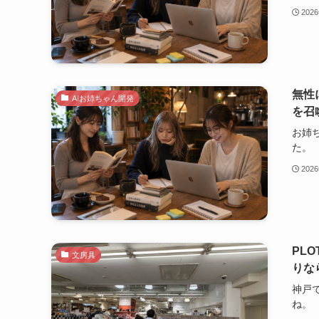
202
無性
AIお姉ちゃん開発
を召
お姉
た。
202
PL
文房具
りな
神戸
ね。