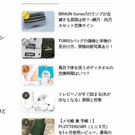
BRAUN Series7のランプが点
滅する原因は何？−網刃・内刃
カセット交換サイン
シ
TUMIのバッグの偽物と本物の
見分け方。実物比較写真あり！
風呂で体を洗うボディタオルの
交換時期はいつ？
トレビーノがすぐ詰まる(水が
出なくなる）原因と対策
0と
【メモ帳 兼 手帳！】
PLOTTERのM5（ミニ５穴）
を1ヶ月使用レビュー。最高の