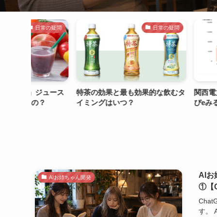
常の疑問
日常の疑問
日
ジュース
特茶の効果と最も効果的な飲むタ
関西電力の供給地
？
イミングはいつ？
ぴeみる電で確認す
AI
AIお姉ちゃん開発
①【C
Cha
す。 