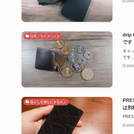
202
dr
日常・ライフハック
です
キャッ
です
202
PRE
暮らしを豊かにするモノ
は別
PRE
202