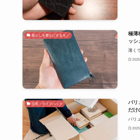
極薄極
暮らしを豊かにするモノ
ッシ
薄くて
202
バリ
日常・ライフハック
だけ
バリ
202