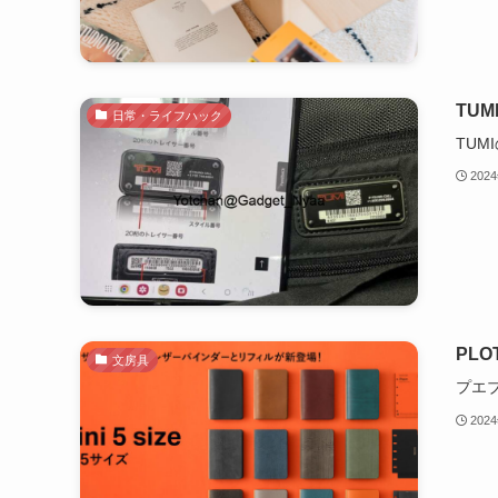
TU
日常・ライフハック
TU
202
PL
文房具
プエ
202