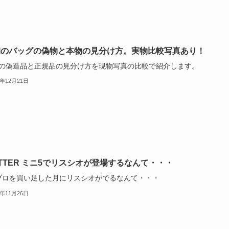
MIのバッグの偽物と本物の見分け方。実物比較写真あり！
MIの偽造品と正規品の見分け方を現物写真の比較で紹介します。
4年12月21日
OTTER ミニ5でリスシオが登場するなんて・・・
ブロを買い足した月にリスシオがでるなんて・・・
4年11月26日