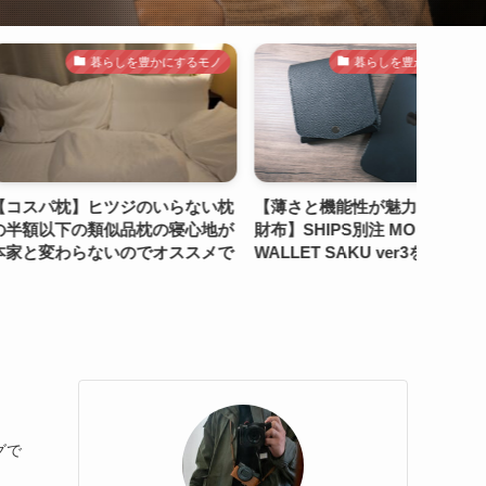
暮らしを豊かにするモノ
暮らしを豊かにするモノ
ヒツジのいらない枕
【薄さと機能性が魅力の二つ折り
PLOT
類似品枕の寝心地が
財布】SHIPS別注 MOKU: mini
ルなど
ないのでオススメで
WALLET SAKU ver3を購入レビ
巡りなら
ュー。MOKUの長財布 UNO ver
2.0とも...
グで