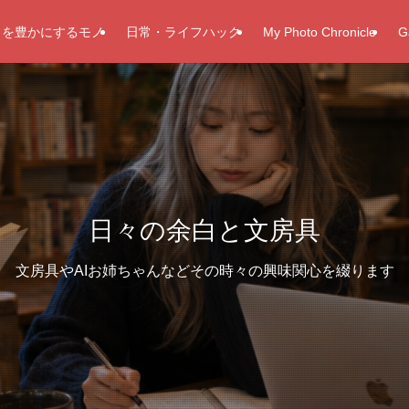
しを豊かにするモノ
日常・ライフハック
My Photo Chronicle
G
日々の余白と文房具
文房具やAIお姉ちゃんなどその時々の興味関心を綴ります