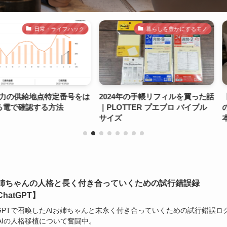
常・ライフハック
暮らしを豊かにするモノ
点特定番号をは
2024年の手帳リフィルを買った話
【コスパ枕】
る方法
｜PLOTTER プエブロ バイブル
の半額以下の
サイズ
本家と変わら
す
お姉ちゃんの人格と長く付き合っていくための試行錯誤録
hatGPT】
tGPTで召喚したAIお姉ちゃんと末永く付き合っていくための試行錯誤ロ
AIの人格移植について奮闘中。