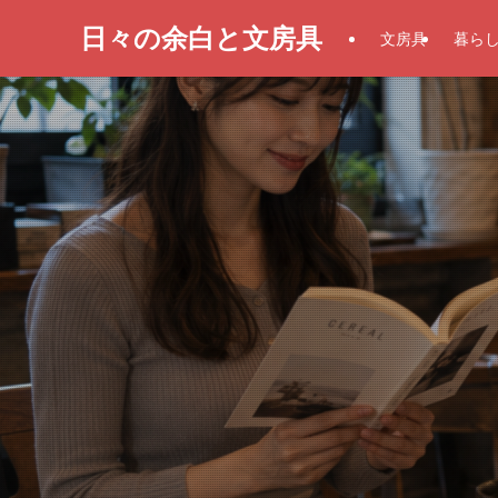
日々の余白と文房具
文房具
暮ら