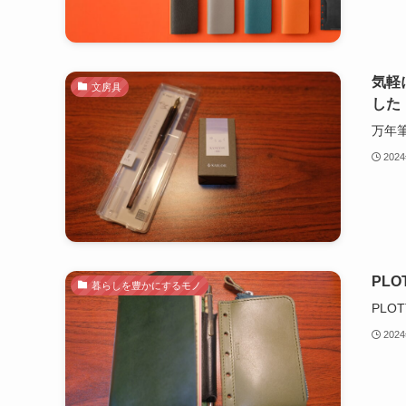
気軽
文房具
した
万年筆
202
PL
暮らしを豊かにするモノ
PLO
202