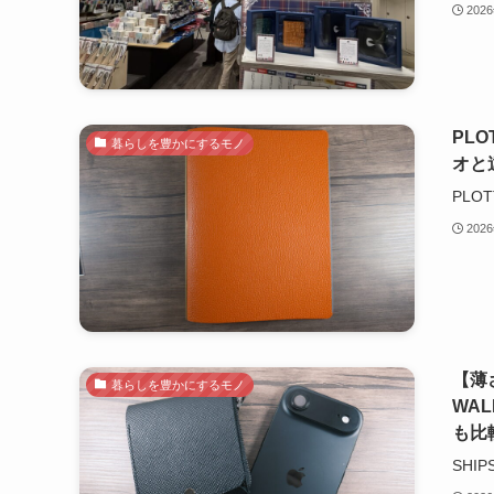
202
PL
暮らしを豊かにするモノ
オと
PL
202
【薄
暮らしを豊かにするモノ
WAL
も比
SHI